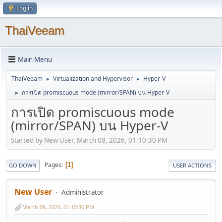
Log in
ThaiVeeam
Main Menu
ThaiVeeam
Virtualization and Hypervisor
Hyper-V
►
►
การเปิด promiscuous mode (mirror/SPAN) บน Hyper-V
►
การเปิด promiscuous mode
(mirror/SPAN) บน Hyper-V
Started by New User, March 08, 2026, 01:10:30 PM
Pages
1
GO DOWN
USER ACTIONS
New User
Administrator
March 08, 2026, 01:10:30 PM