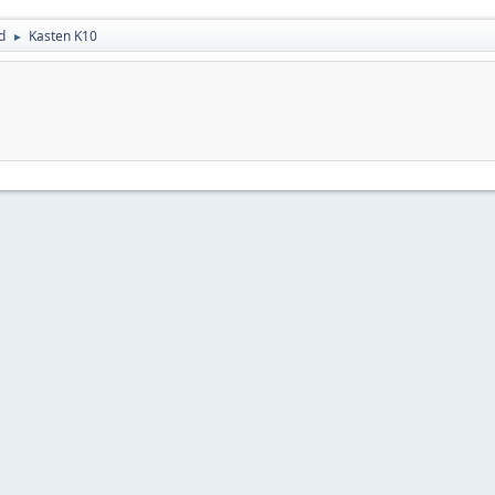
d
Kasten K10
►