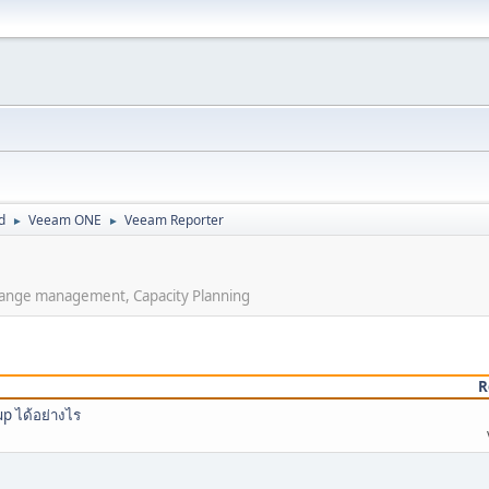
d
Veeam ONE
Veeam Reporter
►
►
hange management, Capacity Planning
R
up ได้อย่างไร