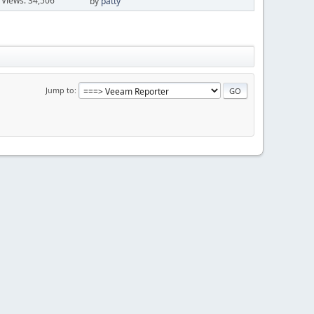
Views: 34,506
by
patty
Jump to